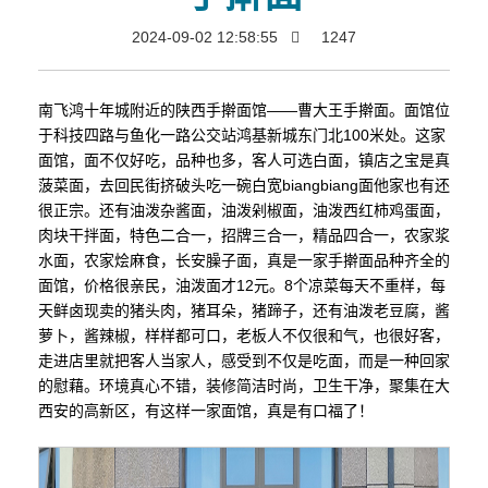
2024-09-02 12:58:55
1247
南飞鸿十年城附近的陕西手擀面馆——曹大王手擀面。面馆位
于科技四路与鱼化一路公交站鸿基新城东门北100米处。这家
面馆，面不仅好吃，品种也多，客人可选白面，镇店之宝是真
菠菜面，去回民街挤破头吃一碗白宽biangbiang面他家也有还
很正宗。还有油泼杂酱面，油泼剁椒面，油泼西红柿鸡蛋面，
肉块干拌面，特色二合一，招牌三合一，精品四合一，农家浆
水面，农家烩麻食，长安臊子面，真是一家手擀面品种齐全的
面馆，价格很亲民，油泼面才12元。8个凉菜每天不重样，每
天鲜卤现卖的猪头肉，猪耳朵，猪蹄子，还有油泼老豆腐，酱
萝卜，酱辣椒，样样都可口，老板人不仅很和气，也很好客，
走进店里就把客人当家人，感受到不仅是吃面，而是一种回家
的慰藉。环境真心不错，装修简洁时尚，卫生干净，聚集在大
西安的高新区，有这样一家面馆，真是有口福了！