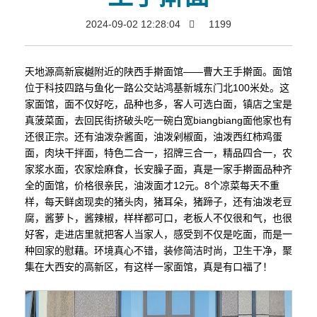
2024-09-02 12:28:04
1199
天地源高新宸樾附近的陕西手擀面馆——曹大王手擀面。面馆
位于科技四路与鱼化一路公交站鸿基新城东门北100米处。这
家面馆，面不仅好吃，品种也多，客人可选白面，镇店之宝是
真菠菜面，去回民街挤破头吃一碗白宽biangbiang面他家也有
还很正宗。还有油泼杂酱面，油泼剁椒面，油泼西红柿鸡蛋
面，肉块干拌面，特色二合一，招牌三合一，精品四合一，农
家浆水面，农家烩麻食，长安臊子面，真是一家手擀面品种齐
全的面馆，价格很亲民，油泼面才12元。8个凉菜每天不重
样，每天鲜卤现卖的猪头肉，猪耳朵，猪蹄子，还有油泼老豆
腐，酱萝卜，酱辣椒，样样都可口，老板人不仅很和气，也很
好客，走进店里就把客人当家人，感受到不仅是吃面，而是一
种回家的慰藉。环境真心不错，装修简洁时尚，卫生干净，聚
集在大西安的高新区，有这样一家面馆，真是有口福了！